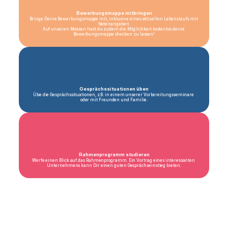
Bewerbungsmappe mitbringen
Bringe Deine Bewerbungsmappe mit, inklusive eines aktuellen Lebenslaufs mit 
Notenangaben.
Auf unseren Messen hast du zudem die Möglichkeit kostenlos deine 
Bewerbungsmappe checken zu lassen!
Gesprächssituationen üben
Übe die Gesprächssituationen, z.B. in einem unserer Vorbereitungsseminare 
oder mit Freunden und Familie.
Rahmenprogramm studieren
Werfe einen Blick auf das Rahmenprogramm. Ein Vortrag eines interessanten 
Unternehmens kann Dir einen guten Gesprächseinstieg bieten.