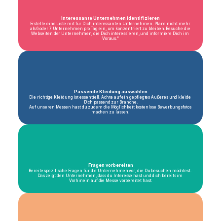
Interessante Unternehmen identifizieren
Erstelle eine Liste mit für Dich interessanten Unternehmen. Plane nicht mehr 
als 6 oder 7 Unternehmen pro Tag ein, um konzentriert zu bleiben. Besuche die 
Webseiten der Unternehmen, die Dich interessieren, und informiere Dich im 
Voraus.“
Passende Kleidung auswählen
Die richtige Kleidung ist essentiell. Achte auf ein gepflegtes Äußeres und kleide 
Dich passend zur Branche.
Auf unseren Messen hast du zudem die Möglichkeit kostenlose Bewerbungsfotos 
machen zu lassen!
Fragen vorbereiten
Bereite spezifische Fragen für die Unternehmen vor, die Du besuchen möchtest. 
Das zeigt den Unternehmen, dass du Interesse hast und dich bereits im 
Vorhinein auf die Messe vorbereitet hast.