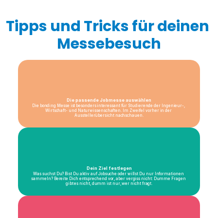
Tipps und Tricks für deinen 
Messebesuch
Die passende Jobmesse auswählen
Die bonding Messe ist besonders interessant für Studierende der Ingenieur-, 
Wirtschaft- und Naturwissenschaften. Im Zweifel vorher in der 
Ausstellerübersicht nachschauen.
Dein Ziel festlegen
Was suchst Du? Bist Du aktiv auf Jobsuche oder willst Du nur Informationen 
sammeln? Bereite Dich entsprechend vor, aber vergiss nicht: Dumme Fragen 
gibt es nicht, dumm ist nur, wer nicht fragt.